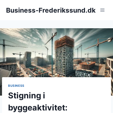
Fortsæt
Business-Frederikssund.dk
til
indhold
BUSINESS
Stigning i
byggeaktivitet: