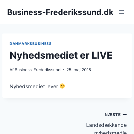
Fortsæt
Business-Frederikssund.dk
til
indhold
DANMARKSBUSINESS
Nyhedsmediet er LIVE
Af
Business-Frederikssund
25. maj 2015
Nyhedsmediet lever
Indlægsnavigation
NÆSTE
Landsdækkende
nyhedsmedie