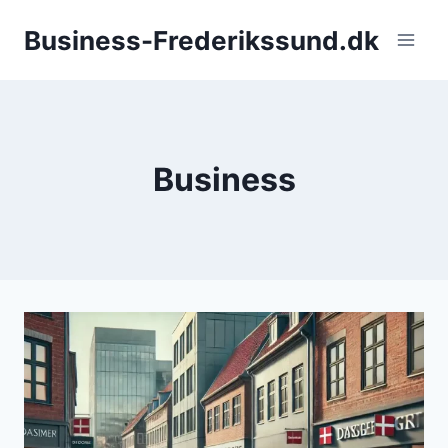
Fortsæt
Business-Frederikssund.dk
til
indhold
Business