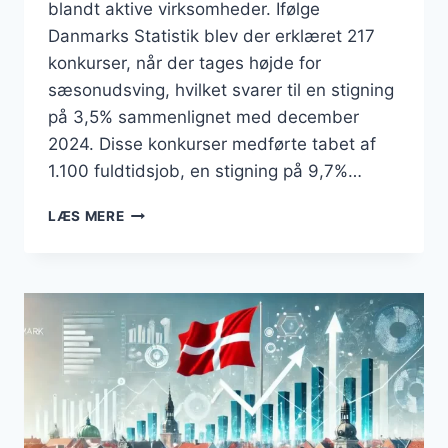
blandt aktive virksomheder. Ifølge
Danmarks Statistik blev der erklæret 217
konkurser, når der tages højde for
sæsonudsving, hvilket svarer til en stigning
på 3,5% sammenlignet med december
2024. Disse konkurser medførte tabet af
1.100 fuldtidsjob, en stigning på 9,7%…
FLERE
LÆS MERE
KONKURSER
I
DANMARK:
HVAD
BETYDER
DET
FOR
ERHVERVSLIVET?