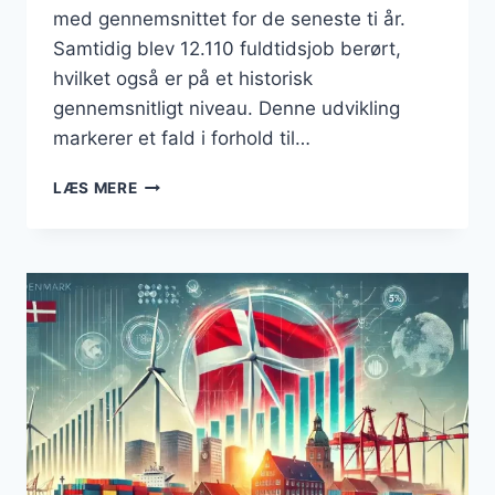
med gennemsnittet for de seneste ti år.
Samtidig blev 12.110 fuldtidsjob berørt,
hvilket også er på et historisk
gennemsnitligt niveau. Denne udvikling
markerer et fald i forhold til…
KONKURSER
LÆS MERE
I
DANMARK
2024:
ET
GENNEMSNITLIGT
ÅR