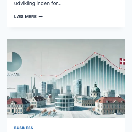
udvikling inden for…
STIGNING
LÆS MERE
I
BYGGEAKTIVITET:
ERHVERVSBYGNINGER
FØRER
AN
I
VÆKSTEN
BUSINESS