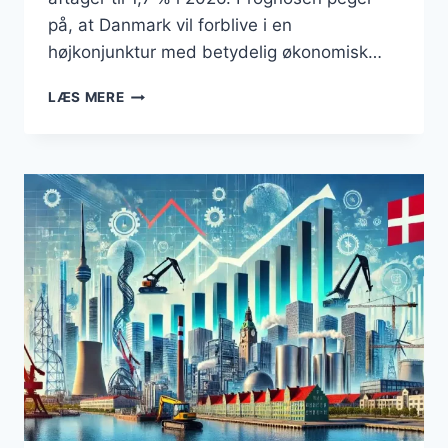
på, at Danmark vil forblive i en
højkonjunktur med betydelig økonomisk…
STÆRK
LÆS MERE
VÆKST
I
DANMARK
TRODS
GLOBALE
USIKKERHEDER