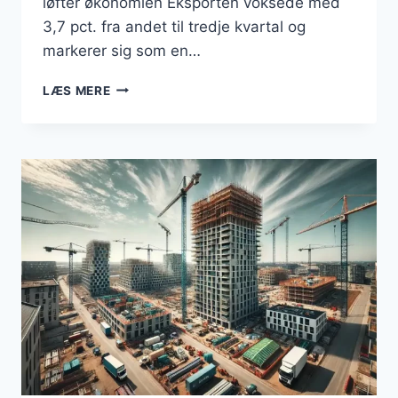
løfter økonomien Eksporten voksede med
3,7 pct. fra andet til tredje kvartal og
markerer sig som en…
DANSK
LÆS MERE
ØKONOMI
I
VÆKST:
EKSPORT
OG
JOBSKABELSE
I
FOKUS