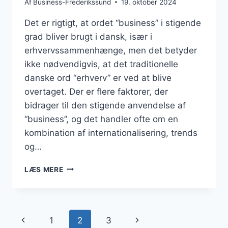
Af
Business-Frederikssund
19. oktober 2024
Det er rigtigt, at ordet “business” i stigende
grad bliver brugt i dansk, især i
erhvervssammenhænge, men det betyder
ikke nødvendigvis, at det traditionelle
danske ord “erhverv” er ved at blive
overtaget. Der er flere faktorer, der
bidrager til den stigende anvendelse af
“business”, og det handler ofte om en
kombination af internationalisering, trends
og…
ER
LÆS MERE
ORDET
“ERHVERV”
VED
AT
Side
Forrige
Næste
1
2
3
BLIVE