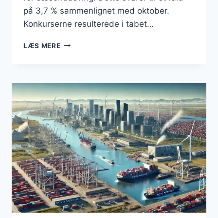
på 3,7 % sammenlignet med oktober.
Konkurserne resulterede i tabet…
BUSINESS:
LÆS MERE
FALDENDE
TENDENS
I
KONKURSER
I
DANMARK
(NOVEMBER
2024)