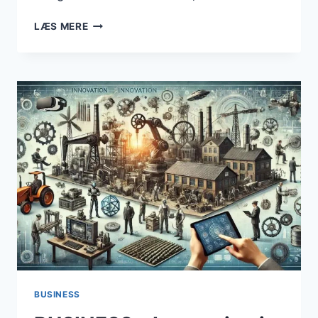
FALD
LÆS MERE
I
ANTAL
KONKURSER
BLANDT
AKTIVE
VIRKSOMHEDER
I
OKTOBER
BUSINESS