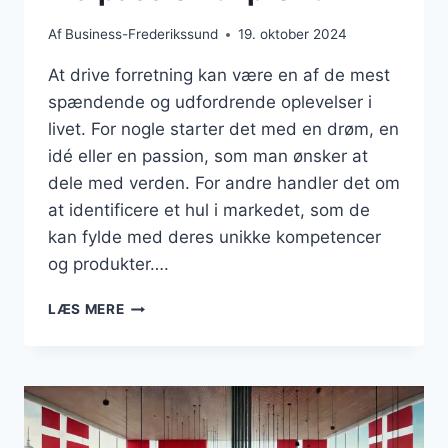
Af
Business-Frederikssund
19. oktober 2024
At drive forretning kan være en af de mest
spændende og udfordrende oplevelser i
livet. For nogle starter det med en drøm, en
idé eller en passion, som man ønsker at
dele med verden. For andre handler det om
at identificere et hul i markedet, som de
kan fylde med deres unikke kompetencer
og produkter….
DET
LÆS MERE
AT
DRIVE
FORRETNING:
FRA
PASSION
TIL